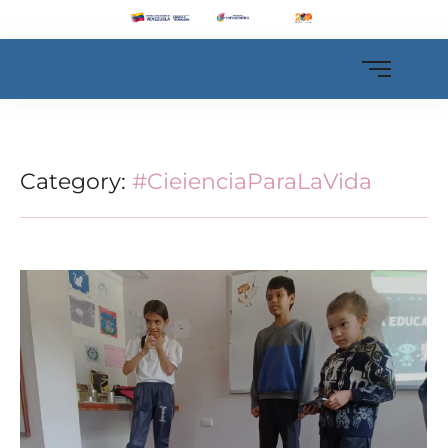
Category:
#CieienciaParaLaVida