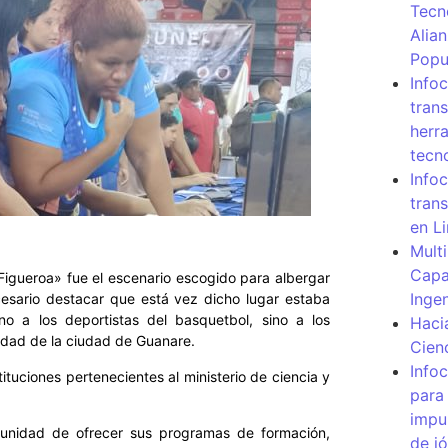
Tecn
Alia
Popu
Info
tran
herr
tecn
Infoc
tran
en L
Mult
Capa
Figueroa» fue el escenario escogido para albergar
Inge
esario destacar que está vez dicho lugar estaba
o a los deportistas del basquetbol, sino a los
Haci
sidad de la ciudad de Guanare.
Cien
Info
tuciones pertenecientes al ministerio de ciencia y
para
impu
rtunidad de ofrecer sus programas de formación,
de j