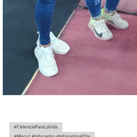
#CieienciaParaLaVida
#Mincyt #Infocentro #InfocentroAlDía