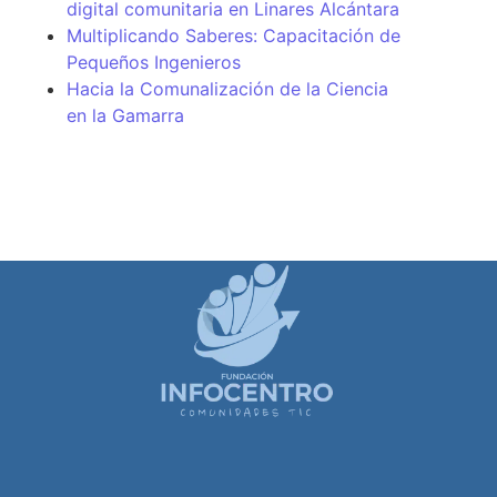
digital comunitaria en Linares Alcántara
Multiplicando Saberes: Capacitación de
Pequeños Ingenieros
Hacia la Comunalización de la Ciencia
en la Gamarra