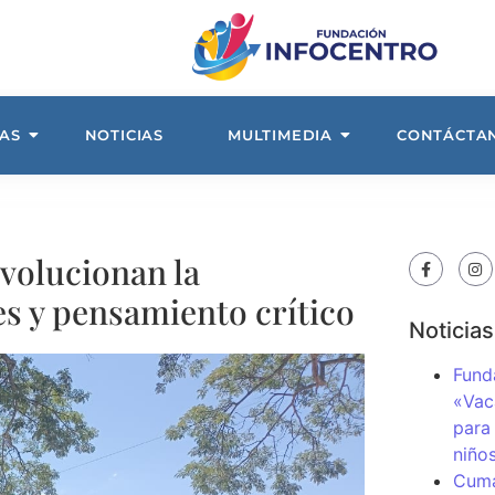
AS
NOTICIAS
MULTIMEDIA
CONTÁCTA
evolucionan la
es y pensamiento crítico
Noticias
Fund
«Vac
para
niños
Cuma