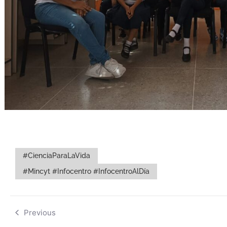
#CienciaParaLaVida
#Mincyt #Infocentro #InfocentroAlDía
Previous