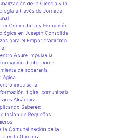
nalización de la Ciencia y la
ología a través de Jornada
unal
ada Comunitaria y Formación
ológica en Jusepín Consolida
nzas para el Empoderamiento
lar
centro Apure impulsa la
sformación digital como
amienta de soberanía
ológica
entro impulsa la
sformación digital comunitaria
inares Alcántara
iplicando Saberes:
citación de Pequeños
nieros
a la Comunalización de la
cia en la Gamarra