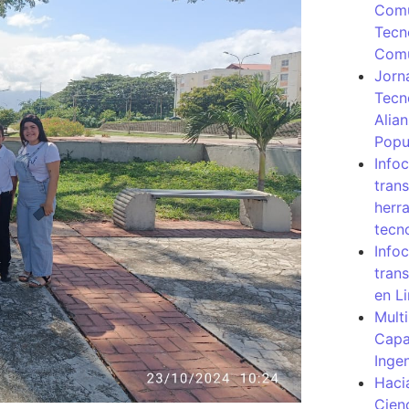
Comu
Tecn
Com
Jorn
Tecn
Alia
Popu
Info
tran
herr
tecn
Infoc
tran
en L
Mult
Capa
Inge
Haci
Cien