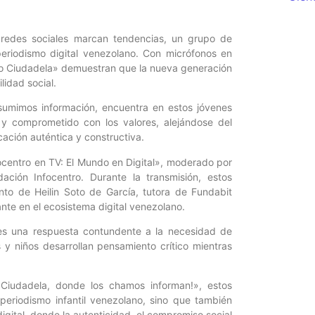
redes sociales marcan tendencias, un grupo de
riodismo digital venezolano. Con micrófonos en
ito Ciudadela» demuestran que la nueva generación
idad social.
nsumimos información, encuentra en estos jóvenes
 y comprometido con los valores, alejándose del
ación auténtica y constructiva.
ocentro en TV: El Mundo en Digital», moderado por
ción Infocentro. Durante la transmisión, estos
to de Heilin Soto de García, tutora de Fundabit
nte en el ecosistema digital venezolano.
 es una respuesta contundente a la necesidad de
 y niños desarrollan pensamiento crítico mientras
o Ciudadela, donde los chamos informan!», estos
eriodismo infantil venezolano, sino que también
ital, donde la autenticidad, el compromiso social