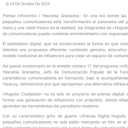
24 De Octubre De 2024
Prensa Infocentro / Yescenia Granados.-
En una era donde las 
pequeños comunicadores está transformando el panorama del pe
mano y una visión fresca de la realidad, los integrantes de «Hugu
de comunicadores puede combinar entretenimiento con responsabil
El periodismo digital, que ha revolucionado la forma en que co
talentos una propuesta diferente: contenido genuino, educativo
modelo tradicional de influencers para crear un espacio de comunic
Así quedó evidenciado en la emisión número 17 del programa «Inf
Yescenia Granados, Jefa de Comunicación Popular de la Funda
carismáticos comunicadores en formación, bajo el acompañamien
Yaracuy, demostraron por qué representan una alternativa refresca
«Huguito Ciudadela» no es solo un proyecto de prensa digital;
formar una generación de influencers con propósito, donde niñas
aprenden las herramientas del periodismo moderno.
Con su característico grito de guerra «¡Prensa Digital Huguit
pequeños comunicadores no solo están marcando un hito en el p
están sentando las bases para una nueva forma de comunicación dig