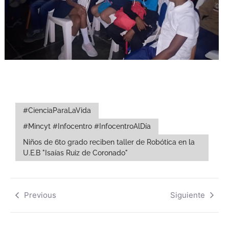
#CienciaParaLaVida
#Mincyt #Infocentro #InfocentroAlDía
Niños de 6to grado reciben taller de Robótica en la
U.E.B "Isaías Ruiz de Coronado"
Previous
Siguiente