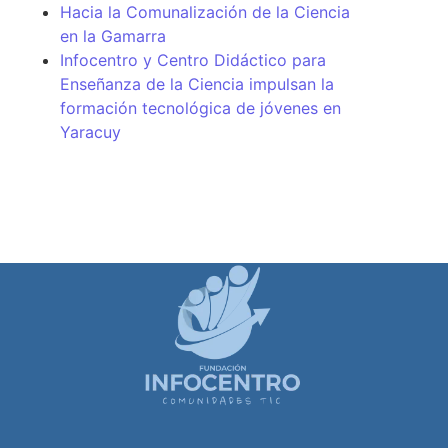
Hacia la Comunalización de la Ciencia
en la Gamarra
Infocentro y Centro Didáctico para
Enseñanza de la Ciencia impulsan la
formación tecnológica de jóvenes en
Yaracuy