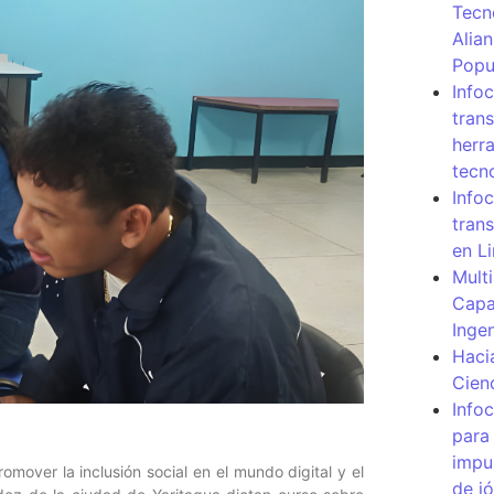
Tecn
Alia
Popu
Info
tran
herr
tecn
Infoc
tran
en L
Mult
Capa
Inge
Haci
Cien
Info
para
impu
omover la inclusión social en el mundo digital y el
de j