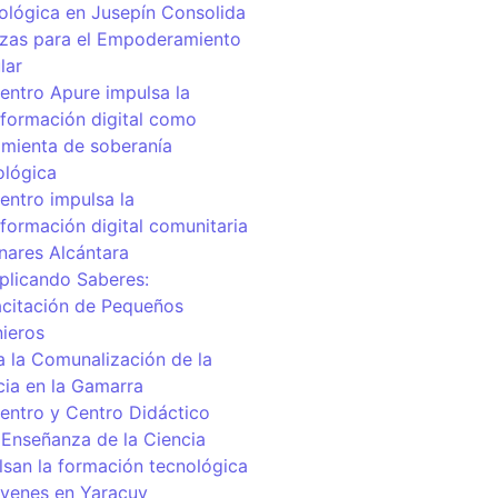
ológica en Jusepín Consolida
nzas para el Empoderamiento
lar
centro Apure impulsa la
sformación digital como
amienta de soberanía
ológica
entro impulsa la
sformación digital comunitaria
inares Alcántara
iplicando Saberes:
citación de Pequeños
nieros
a la Comunalización de la
cia en la Gamarra
centro y Centro Didáctico
 Enseñanza de la Ciencia
lsan la formación tecnológica
óvenes en Yaracuy