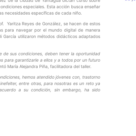
ndez de la ciudad de Yaritagua dictan curso sobre
 condiciones especiales. Esta acción busca enseñar
as necesidades específicas de cada niño.
rof. Yaritza Reyes de González, se hacen de estos
ias para navegar por el mundo digital de manera
di García utilizaron métodos didácticos adaptados
 de sus condiciones, deben tener la oportunidad
s para garantizarle a ellos y a todos por un futuro
tó María Alejandra Piña, facilitadora del taller.
ondiciones, hemos atendido jóvenes con, trastorno
inefelter, entre otras, para nosotras es un reto ya
 acuerdo a su condición, sin embargo, ha sido