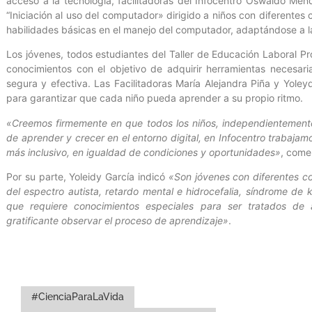
acceso a la tecnología, facilitadoras del Infocentro Oswaldo Mé
“Iniciación al uso del computador» dirigido a niños con diferentes
habilidades básicas en el manejo del computador, adaptándose a l
Los jóvenes, todos estudiantes del Taller de Educación Laboral P
conocimientos con el objetivo de adquirir herramientas necesar
segura y efectiva. Las Facilitadoras María Alejandra Piña y Yoley
para garantizar que cada niño pueda aprender a su propio ritmo.
«Creemos firmemente en que todos los niños, independientemente
de aprender y crecer en el entorno digital, en Infocentro trabajamo
más inclusivo, en igualdad de condiciones y oportunidades»
, comen
Por su parte, Yoleidy García indicó
«Son jóvenes con diferentes c
del espectro autista, retardo mental e hidrocefalia, síndrome de k
que requiere conocimientos especiales para ser tratados de
gratificante observar el proceso de aprendizaje»
.
#CienciaParaLaVida