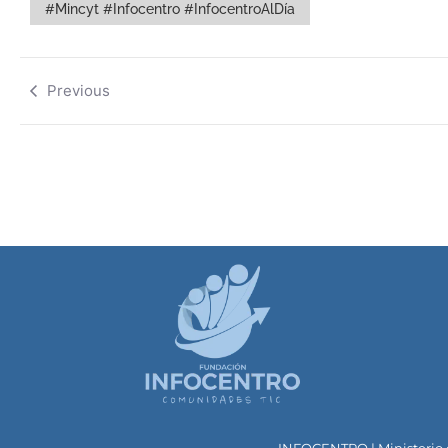
#Mincyt #Infocentro #InfocentroAlDía
Previous
INFOCENTRO | Ministerio d