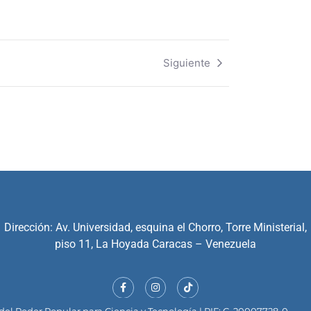
Siguiente
Dirección: Av. Universidad, esquina el Chorro, Torre Ministerial,
piso 11, La Hoyada Caracas – Venezuela
el Poder Popular para Ciencia y Tecnología | RIF: G-20007728-0