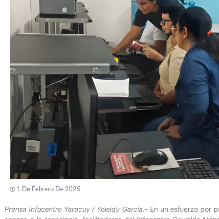
1 De Febrero De 2025
Prensa Infocentro Yaracuy / Yoleidy García.-
En un esfuerzo por pr