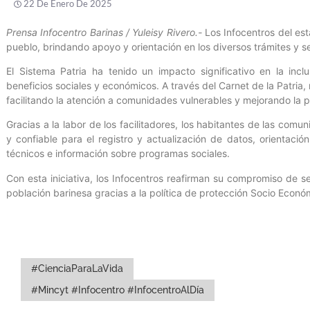
22 De Enero De 2025
Prensa Infocentro Barinas / Yuleisy Rivero.-
Los Infocentros del est
pueblo, brindando apoyo y orientación en los diversos trámites y se
El Sistema Patria ha tenido un impacto significativo en la incl
beneficios sociales y económicos. A través del Carnet de la Patria
facilitando la atención a comunidades vulnerables y mejorando la pl
Gracias a la labor de los facilitadores, los habitantes de las co
y confiable para el registro y actualización de datos, orientaci
técnicos e información sobre programas sociales.
Con esta iniciativa, los Infocentros reafirman su compromiso de ser
población barinesa gracias a la política de protección Socio Econ
#CienciaParaLaVida
#Mincyt #Infocentro #InfocentroAlDía