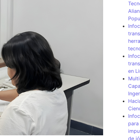
Tecn
Alia
Popu
Info
tran
herr
tecn
Infoc
tran
en L
Mult
Capa
Inge
Haci
Cien
Info
para
impu
de j