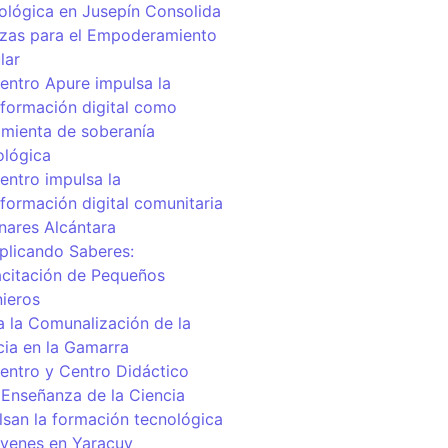
ológica en Jusepín Consolida
nzas para el Empoderamiento
lar
centro Apure impulsa la
sformación digital como
amienta de soberanía
ológica
entro impulsa la
sformación digital comunitaria
inares Alcántara
iplicando Saberes:
citación de Pequeños
nieros
a la Comunalización de la
cia en la Gamarra
centro y Centro Didáctico
 Enseñanza de la Ciencia
lsan la formación tecnológica
óvenes en Yaracuy