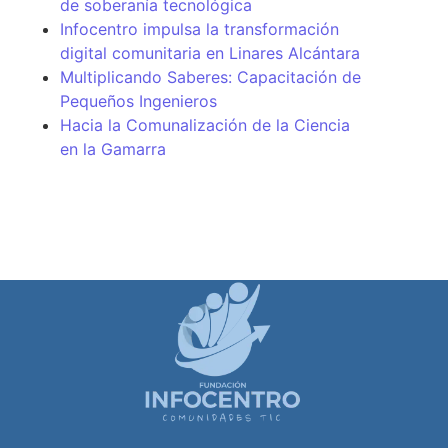
de soberanía tecnológica
Infocentro impulsa la transformación
digital comunitaria en Linares Alcántara
Multiplicando Saberes: Capacitación de
Pequeños Ingenieros
Hacia la Comunalización de la Ciencia
en la Gamarra