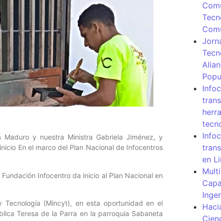
Comu
Tecn
Com
Jorn
Tecn
Alia
Popu
Info
tran
herr
tecn
Infoc
s Maduro y nuestra Ministra Gabriela Jiménez, y
tran
inicio En el marco del Plan Nacional de Infocentros
en L
Mult
a Fundación Infocentro da inicio al Plan Nacional en
Capa
Inge
y Tecnología (Mincyt), en esta oportunidad en el
Haci
blica Teresa de la Parra en la parroquia Sabaneta
Cien