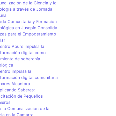
nalización de la Ciencia y la
ología a través de Jornada
unal
ada Comunitaria y Formación
ológica en Jusepín Consolida
nzas para el Empoderamiento
lar
centro Apure impulsa la
sformación digital como
amienta de soberanía
ológica
entro impulsa la
sformación digital comunitaria
inares Alcántara
iplicando Saberes:
citación de Pequeños
nieros
a la Comunalización de la
cia en la Gamarra