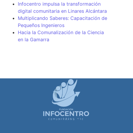
Infocentro impulsa la transformación
digital comunitaria en Linares Alcántara
Multiplicando Saberes: Capacitación de
Pequeños Ingenieros
Hacia la Comunalización de la Ciencia
en la Gamarra