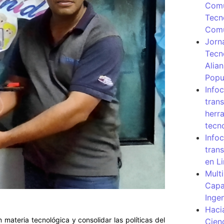
Comu
Tecn
Com
Jorn
Tecn
Alia
Popu
Info
tran
herr
tecn
Infoc
tran
en L
Mult
Capa
Inge
Haci
materia tecnológica y consolidar las políticas del
Cien