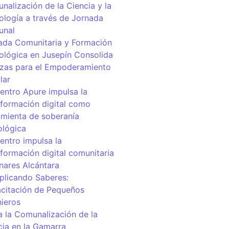
nalización de la Ciencia y la
ología a través de Jornada
unal
ada Comunitaria y Formación
ológica en Jusepín Consolida
nzas para el Empoderamiento
lar
centro Apure impulsa la
sformación digital como
amienta de soberanía
ológica
entro impulsa la
sformación digital comunitaria
inares Alcántara
iplicando Saberes:
citación de Pequeños
nieros
a la Comunalización de la
cia en la Gamarra