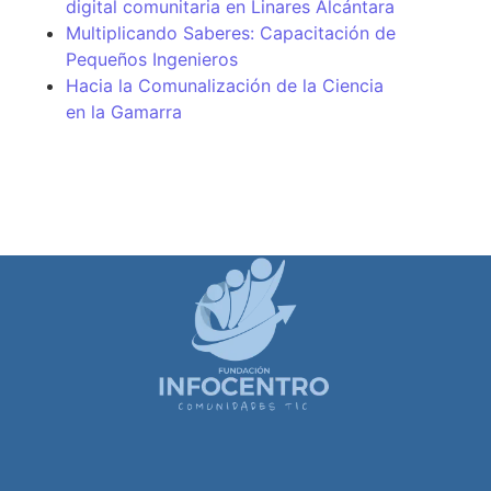
digital comunitaria en Linares Alcántara
Multiplicando Saberes: Capacitación de
Pequeños Ingenieros
Hacia la Comunalización de la Ciencia
en la Gamarra