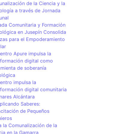
nalización de la Ciencia y la
ología a través de Jornada
unal
ada Comunitaria y Formación
ológica en Jusepín Consolida
nzas para el Empoderamiento
lar
centro Apure impulsa la
sformación digital como
amienta de soberanía
ológica
entro impulsa la
sformación digital comunitaria
inares Alcántara
iplicando Saberes:
citación de Pequeños
nieros
a la Comunalización de la
cia en la Gamarra