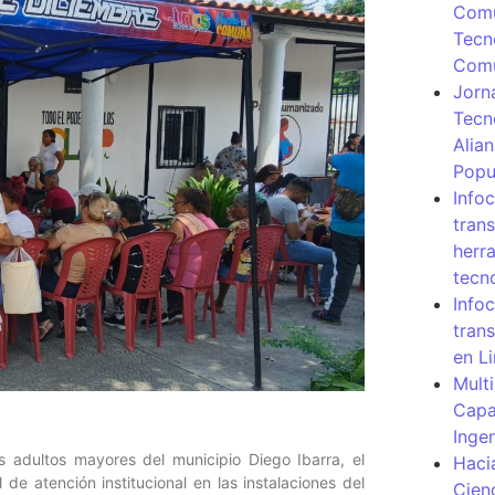
Comu
Tecn
Com
Jorn
Tecn
Alia
Popu
Info
tran
herr
tecn
Infoc
tran
en L
Mult
Capa
Inge
s adultos mayores del municipio Diego Ibarra, el
Haci
e atención institucional en las instalaciones del
Cien