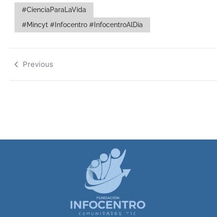
#CienciaParaLaVida
#Mincyt #Infocentro #InfocentroAlDía
Previous