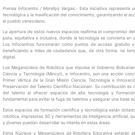
Prensa Infocentro / Morellys Vargas.-
Esta iniciativa representa 
tecnológica y la masificación del conocimiento, garantizando el ac
el pueblo venezolano.
La apertura de estos nuevos espacios reafirma el compromiso de
justa, equitativa e inclusiva, donde la tecnología se convierta en 
Los Infocentros funcionarán como puntos de acceso gratuito a i
beneficiando a miles de ciudadanos que, de otra forma, no tend
digital.
Los Meganúcleos de Robótica que impulsa el Gobierno Bolivariano
Ciencia y Tecnología (Mincyt), e Infocentro, son una acción concr
Primer Vértice de la Gran Misión Ciencia, Tecnología e Innova
Preservación del Talento Científico Nacional». Su contribución es
del talento al ofrecer espacios de alta tecnología y formac
fundamental para evitar la fuga de talentos y asegurar una base só
Estos espacios de formación científica y tecnológica están dota
robótica, impresoras 3D y herramientas de inteligencia artificial, 
y jóvenes puedan desarrollar su interés en estas áreas.
Estos Núcleos y Meganúcleos de Robótica Educativa estarán ab