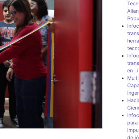
Tecn
Alia
Popu
Info
tran
herr
tecn
Infoc
tran
en L
Mult
Capa
Inge
Haci
Cien
Info
para
impu
de j