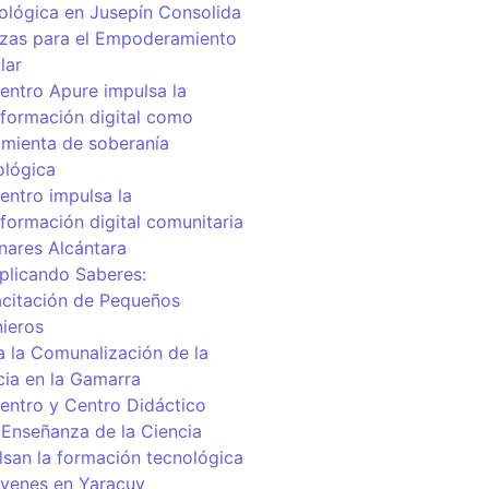
ológica en Jusepín Consolida
nzas para el Empoderamiento
lar
centro Apure impulsa la
sformación digital como
amienta de soberanía
ológica
entro impulsa la
sformación digital comunitaria
inares Alcántara
iplicando Saberes:
citación de Pequeños
nieros
a la Comunalización de la
cia en la Gamarra
centro y Centro Didáctico
 Enseñanza de la Ciencia
lsan la formación tecnológica
óvenes en Yaracuy