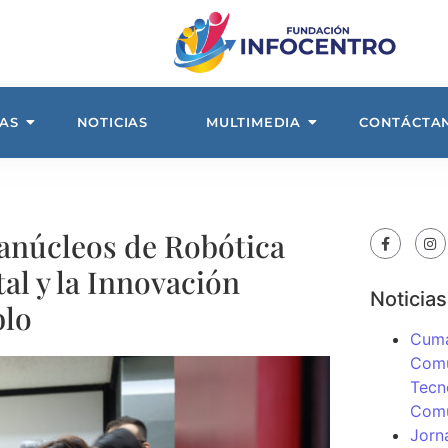
AS
NOTICIAS
MULTIMEDIA
CONTÁCTA
anúcleos de Robótica
al y la Innovación
Noticias
blo
Cuma
Comu
Tecn
Com
Jorn