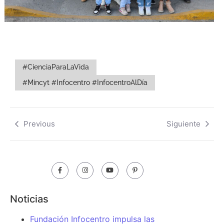
#CienciaParaLaVida
#Mincyt #Infocentro #InfocentroAlDía
Previous
Siguiente
Noticias
Fundación Infocentro impulsa las