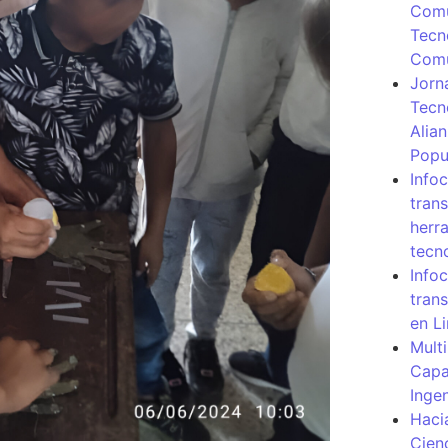
Comu
Tecn
Com
Jorn
Tecn
Alia
Popu
Info
tran
herr
tecn
Infoc
tran
en L
Mult
Capa
Inge
Haci
Cien