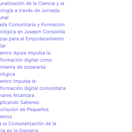
nalización de la Ciencia y la
ología a través de Jornada
unal
ada Comunitaria y Formación
ológica en Jusepín Consolida
nzas para el Empoderamiento
lar
centro Apure impulsa la
sformación digital como
amienta de soberanía
ológica
entro impulsa la
sformación digital comunitaria
inares Alcántara
iplicando Saberes:
citación de Pequeños
nieros
a la Comunalización de la
cia en la Gamarra