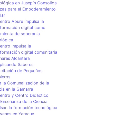
ológica en Jusepín Consolida
nzas para el Empoderamiento
lar
centro Apure impulsa la
sformación digital como
amienta de soberanía
ológica
entro impulsa la
sformación digital comunitaria
inares Alcántara
iplicando Saberes:
citación de Pequeños
nieros
a la Comunalización de la
cia en la Gamarra
centro y Centro Didáctico
 Enseñanza de la Ciencia
lsan la formación tecnológica
óvenes en Yaracuy