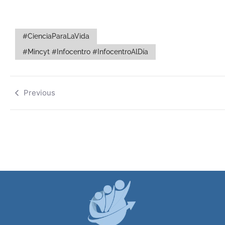
#CienciaParaLaVida
#Mincyt #Infocentro #InfocentroAlDía
Previous