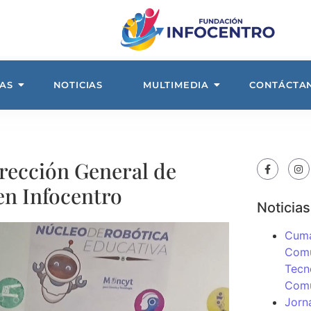
AS
NOTICIAS
MULTIMEDIA
CONTÁCTA
irección General de
en Infocentro
Noticias
Cuma
Comu
Tecn
Com
Jorn