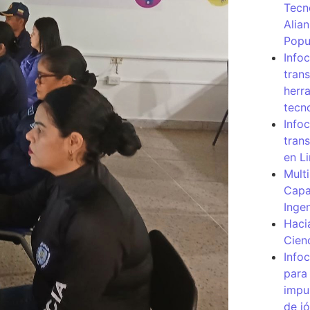
Tecn
Alia
Popu
Info
tran
herr
tecn
Infoc
tran
en L
Mult
Capa
Inge
Haci
Cien
Info
para
impu
de j