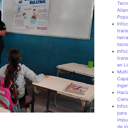
Tecn
Alia
Popu
Info
tran
herr
tecn
Infoc
tran
en L
Mult
Capa
Inge
Haci
Cien
Info
para
impu
de j