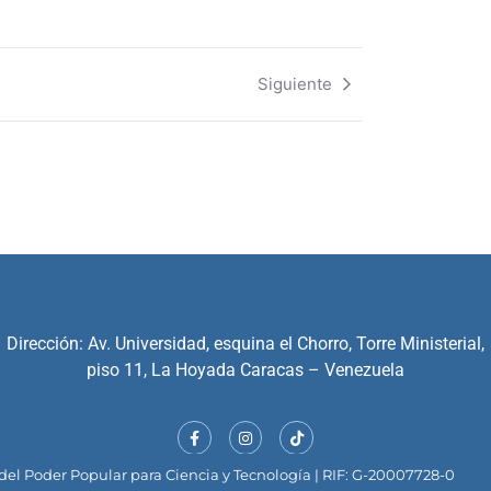
Siguiente
Dirección: Av. Universidad, esquina el Chorro, Torre Ministerial,
piso 11, La Hoyada Caracas – Venezuela
el Poder Popular para Ciencia y Tecnología | RIF: G-20007728-0