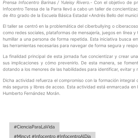
Prensa Infocentro Barinas / Yuleisy Rivero.-
Con el objetivo de pro
Infocentro Teresa de la Parra llevó a cabo un taller de concientizac
de 4to grado de la Escuela Básica Estadal «Andrés Bello del munici
El taller se centró en la problemática del ciberbullying o ciberacos
como redes sociales, plataformas de mensajería, juegos en línea y t
humillar a una persona de forma repetida. Esta iniciativa busca e
las herramientas necesarias para navegar de forma segura y respon
La finalidad principal de esta jornada fue concientizar y crear u
sus implicaciones y cómo prevenirlo. De esta manera, se foment
dotando a los menores de las habilidades para identificar, evitar y 
Dicha actividad refuerza el compromiso con la formación integral 
más seguros y libres de acoso. Esta actividad está enmarcada en l
Humberto Fernández Morán.
#CienciaParaLaVida
#Mincyt #Infocentro #InfocentroAlDía