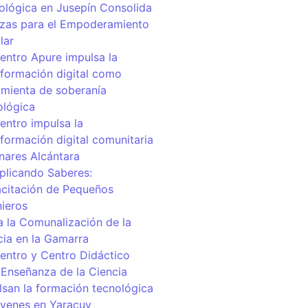
ológica en Jusepín Consolida
nzas para el Empoderamiento
lar
centro Apure impulsa la
sformación digital como
amienta de soberanía
ológica
entro impulsa la
sformación digital comunitaria
inares Alcántara
iplicando Saberes:
citación de Pequeños
nieros
a la Comunalización de la
cia en la Gamarra
centro y Centro Didáctico
 Enseñanza de la Ciencia
lsan la formación tecnológica
óvenes en Yaracuy