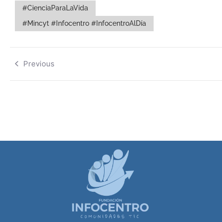
#CienciaParaLaVida
#Mincyt #Infocentro #InfocentroAlDía
Previous