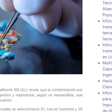
Tecn
Alia
Popu
Info
tran
herr
tecn
Infoc
tran
en L
Mult
Capa
Inge
Haci
Cien
lifornia (EE.UU.) revela que la contaminación por
Info
gestiva y respiratoria, según un metaanálisis, que
para
 pulmón.
impu
 cuales se seleccionaron 31; tres en humanos y 28
de j