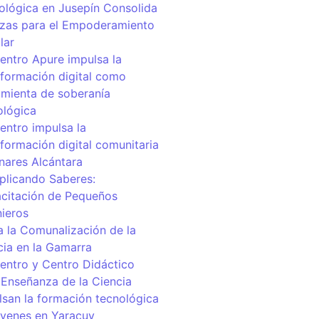
ológica en Jusepín Consolida
nzas para el Empoderamiento
lar
centro Apure impulsa la
sformación digital como
amienta de soberanía
ológica
entro impulsa la
sformación digital comunitaria
inares Alcántara
iplicando Saberes:
citación de Pequeños
nieros
a la Comunalización de la
cia en la Gamarra
centro y Centro Didáctico
 Enseñanza de la Ciencia
lsan la formación tecnológica
óvenes en Yaracuy