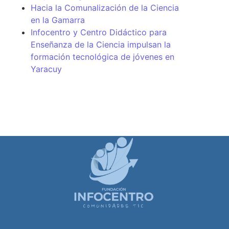
Hacia la Comunalización de la Ciencia
en la Gamarra
Infocentro y Centro Didáctico para
Enseñanza de la Ciencia impulsan la
formación tecnológica de jóvenes en
Yaracuy