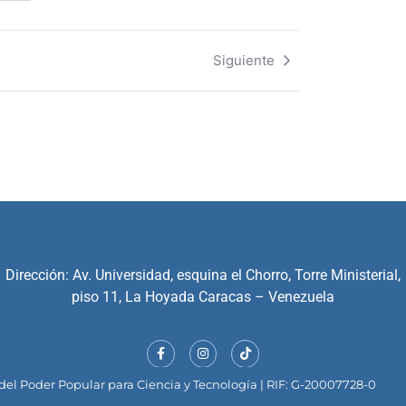
Siguiente
Dirección: Av. Universidad, esquina el Chorro, Torre Ministerial,
piso 11, La Hoyada Caracas – Venezuela
el Poder Popular para Ciencia y Tecnología | RIF: G-20007728-0