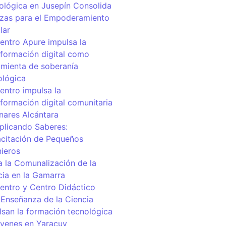
ológica en Jusepín Consolida
nzas para el Empoderamiento
lar
centro Apure impulsa la
sformación digital como
amienta de soberanía
ológica
entro impulsa la
sformación digital comunitaria
inares Alcántara
iplicando Saberes:
citación de Pequeños
nieros
a la Comunalización de la
cia en la Gamarra
centro y Centro Didáctico
 Enseñanza de la Ciencia
lsan la formación tecnológica
óvenes en Yaracuy