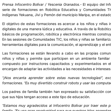
Prensa Infocentro Bolívar / Yescenia Granados.-
El equipo del Inf
serie de formaciones en Robótica Educativa y Comunidades TI
indígenas Yekuana, Jivi y Pemón del municipio Maripa, en el estado
El objetivo de estas formaciones es acercar a los niños y niñas 
digitales de una manera lúdica y educativa. A través de la Robóti
básicos de programación, robótica y electrónica mientras construy
En las sesiones de Comunidades TIC, los niños y niñas se familiariza
herramientas digitales para la comunicación, el aprendizaje y el en
Las formaciones se están llevando a cabo en las propias comunid
niños y niñas y permite que participen en un ambiente familiar 
compuesto por instructores capacitados y experimentados en el
encargan de adaptar las actividades a las necesidades e intereses 
“¡Nos encanta aprender sobre estas nuevas tecnologías!”, exc
formaciones. “Es muy divertido construir robots y usar las comput
Los padres de familia también han expresado su satisfacción co
que sus hijos tengan acceso a este tipo de educación.
“Estamos muy agradecidos al Infocentro Bolívar por traer este 
familia. “Es una gran oportunidad para que nuestros hijos aprendan