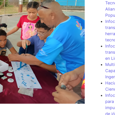
Tecn
Alia
Popu
Info
tran
herr
tecn
Infoc
tran
en L
Mult
Capa
Inge
Haci
Cien
Info
para
impu
de j