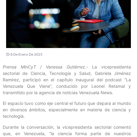
8 De Enero De 2025
Prensa MinCyT / Vanessa Gutiérrez.-
La vicepresidenta
sectorial de Ciencia, Tecnología y Salud, Gabriela Jiménez
Ramírez, participó en el capítulo inaugural del podcast “La
Venezuela Que Viene”, conducido por Leonel Retamal y
transmitido por la agencia de noticias Venezuela News.
El espacio tuvo como eje central el futuro que depara al mundo
en diversos ámbitos, especialmente en materia de ciencia y
tecnología.
Durante la conversación, la vicepresidenta sectorial comentó
que, en Venezuela, “la ciencia forma parte de nuestros