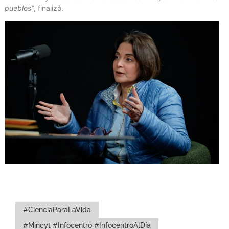
pueblos”
, finalizó.
#CienciaParaLaVida
#Mincyt #Infocentro #InfocentroAlDía