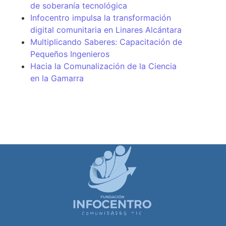
de soberanía tecnológica
Infocentro impulsa la transformación
digital comunitaria en Linares Alcántara
Multiplicando Saberes: Capacitación de
Pequeños Ingenieros
Hacia la Comunalización de la Ciencia
en la Gamarra