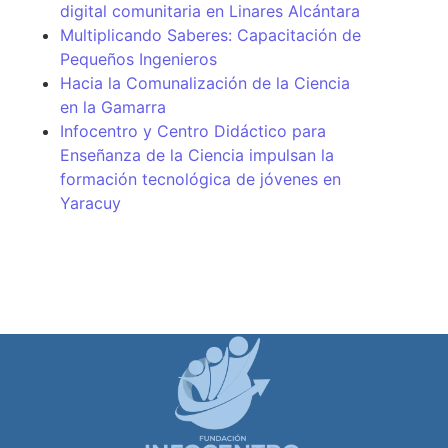
digital comunitaria en Linares Alcántara
Multiplicando Saberes: Capacitación de
Pequeños Ingenieros
Hacia la Comunalización de la Ciencia
en la Gamarra
Infocentro y Centro Didáctico para
Enseñanza de la Ciencia impulsan la
formación tecnológica de jóvenes en
Yaracuy