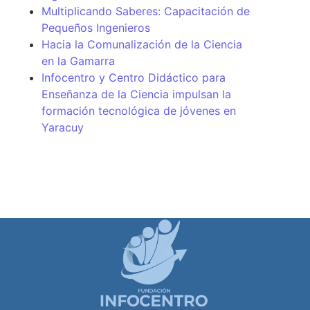
Multiplicando Saberes: Capacitación de
Pequeños Ingenieros
Hacia la Comunalización de la Ciencia
en la Gamarra
Infocentro y Centro Didáctico para
Enseñanza de la Ciencia impulsan la
formación tecnológica de jóvenes en
Yaracuy