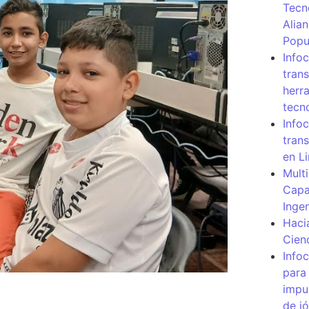
Tecn
Alia
Popu
Info
tran
herr
tecn
Infoc
tran
en L
Mult
Capa
Inge
Haci
Cien
Info
para
impu
de j