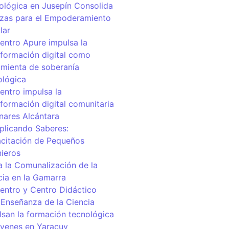
ológica en Jusepín Consolida
nzas para el Empoderamiento
lar
centro Apure impulsa la
sformación digital como
amienta de soberanía
ológica
entro impulsa la
sformación digital comunitaria
inares Alcántara
iplicando Saberes:
citación de Pequeños
nieros
a la Comunalización de la
cia en la Gamarra
centro y Centro Didáctico
 Enseñanza de la Ciencia
lsan la formación tecnológica
óvenes en Yaracuy