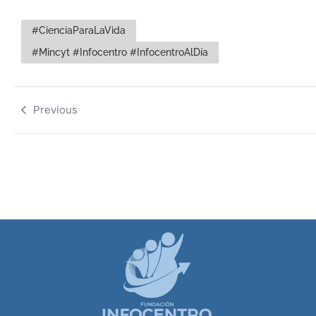
#CienciaParaLaVida
#Mincyt #Infocentro #InfocentroAlDía
Previous