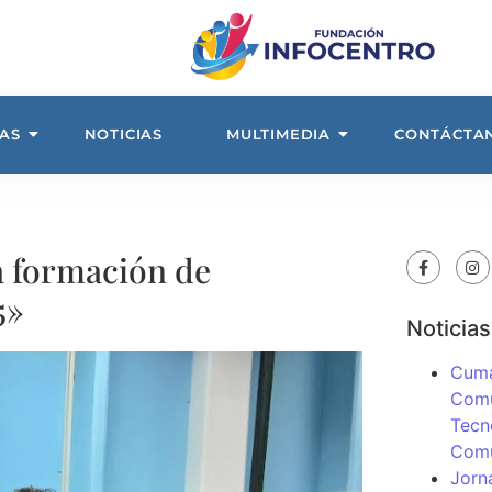
AS
NOTICIAS
MULTIMEDIA
CONTÁCTA
a formación de
5»
Noticias
Cuma
Comu
Tecn
Com
Jorn