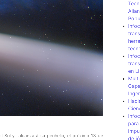
Tecn
Alia
Popu
Info
tran
herr
tecn
Infoc
tran
en L
Mult
Capa
Inge
Haci
Cien
Info
para
impu
Sol y alcanzará su perihelio, el próximo 13 de
de j