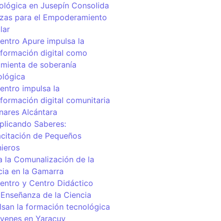
ológica en Jusepín Consolida
nzas para el Empoderamiento
lar
centro Apure impulsa la
sformación digital como
amienta de soberanía
ológica
entro impulsa la
sformación digital comunitaria
inares Alcántara
iplicando Saberes:
citación de Pequeños
nieros
a la Comunalización de la
cia en la Gamarra
centro y Centro Didáctico
 Enseñanza de la Ciencia
lsan la formación tecnológica
óvenes en Yaracuy