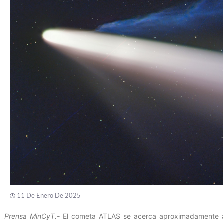
11 De Enero De 2025
Prensa MinCyT.-
El cometa ATLAS se acerca aproximadamente al 