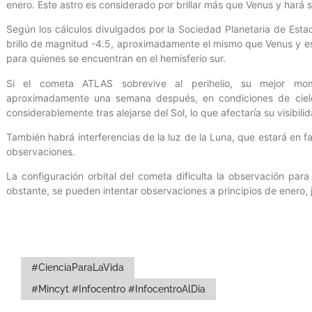
enero. Este astro es considerado por brillar más que Venus y hará
Según los cálculos divulgados por la Sociedad Planetaria de Esta
brillo de magnitud -4.5, aproximadamente el mismo que Venus y es 
para quienes se encuentran en el hemisferio sur.
Si el cometa ATLAS sobrevive al perihelio, su mejor mo
aproximadamente una semana después, en condiciones de cielo o
considerablemente tras alejarse del Sol, lo que afectaría su visibili
También habrá interferencias de la luz de la Luna, que estará en f
observaciones.
La configuración orbital del cometa dificulta la observación para
obstante, se pueden intentar observaciones a principios de enero, ju
#CienciaParaLaVida
#Mincyt #Infocentro #InfocentroAlDía