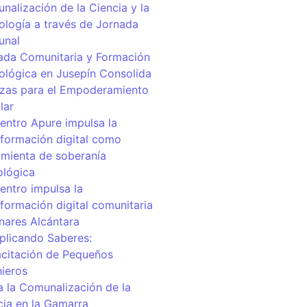
nalización de la Ciencia y la
ología a través de Jornada
unal
ada Comunitaria y Formación
ológica en Jusepín Consolida
nzas para el Empoderamiento
lar
centro Apure impulsa la
sformación digital como
amienta de soberanía
ológica
entro impulsa la
sformación digital comunitaria
inares Alcántara
iplicando Saberes:
citación de Pequeños
nieros
a la Comunalización de la
cia en la Gamarra