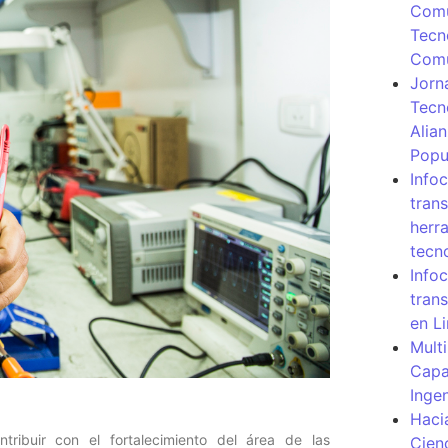
Comu
Tecn
Com
Jorn
Tecn
Alia
Popu
Info
tran
herr
tecn
Infoc
tran
en L
Mult
Capa
Inge
Haci
ribuir con el fortalecimiento del área de las
Cien