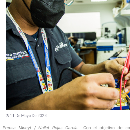
11 De Mayo De 2023
Prensa Mincyt / Nailet Rojas García.-
Con el objetivo de cont