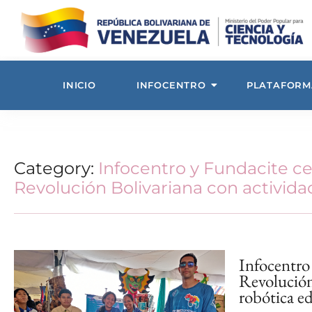
INICIO
INFOCENTRO
PLATAFORM
Category:
Infocentro y Fundacite c
Revolución Bolivariana con activida
Infocentro
Revolución
robótica e