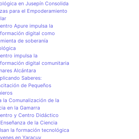
ológica en Jusepín Consolida
nzas para el Empoderamiento
lar
centro Apure impulsa la
sformación digital como
amienta de soberanía
ológica
entro impulsa la
sformación digital comunitaria
inares Alcántara
iplicando Saberes:
citación de Pequeños
nieros
a la Comunalización de la
cia en la Gamarra
centro y Centro Didáctico
 Enseñanza de la Ciencia
lsan la formación tecnológica
óvenes en Yaracuy