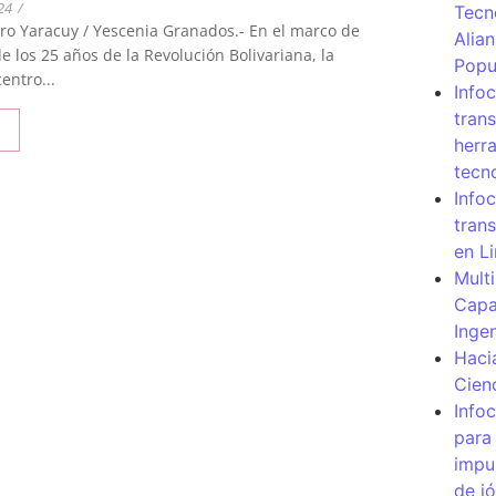
24
/
Tecn
ro Yaracuy / Yescenia Granados.- En el marco de
Alia
e los 25 años de la Revolución Bolivariana, la
Popu
entro...
Info
tran
herr
tecn
Infoc
tran
en L
Mult
Capa
Inge
Haci
Cien
Info
para
impu
de j