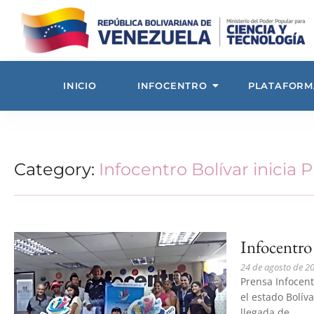
INICIO
INFOCENTRO
PLATAFORM
Category:
Infocentro Bolívar inicia 
Infocentro 
24 de agosto de 2
Prensa Infocent
el estado Bolíva
llegada de...