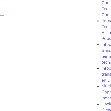
Comu
Tecn
Com
Jorn
Tecn
Alia
Popu
Info
tran
herr
tecn
Infoc
tran
en L
Mult
Capa
Inge
Haci
Cien