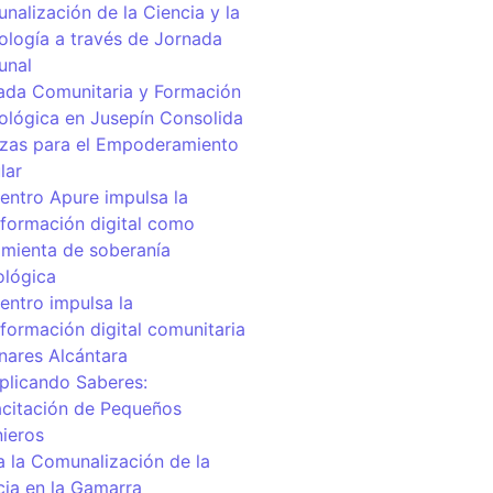
nalización de la Ciencia y la
ología a través de Jornada
unal
ada Comunitaria y Formación
ológica en Jusepín Consolida
nzas para el Empoderamiento
lar
centro Apure impulsa la
sformación digital como
amienta de soberanía
ológica
entro impulsa la
sformación digital comunitaria
inares Alcántara
iplicando Saberes:
citación de Pequeños
nieros
a la Comunalización de la
cia en la Gamarra