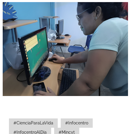
#CienciaParaLaVida
#Infocentro
#InfocentroAlDia
#Mincyt