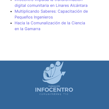
digital comunitaria en Linares Alcántara
Multiplicando Saberes: Capacitación de
Pequeños Ingenieros
Hacia la Comunalización de la Ciencia
en la Gamarra