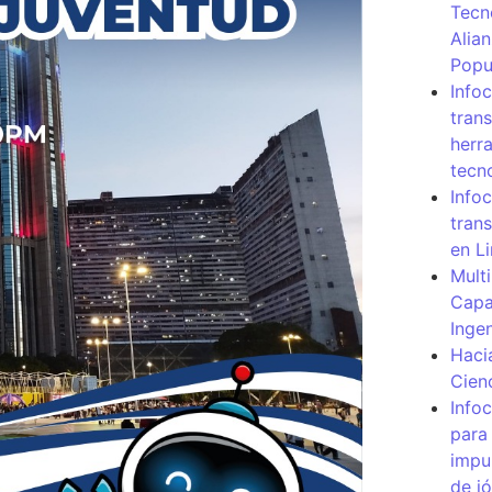
Tecn
Alia
Popu
Info
tran
herr
tecn
Infoc
tran
en L
Mult
Capa
Inge
Haci
Cien
Info
para
impu
de j