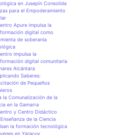
ológica en Jusepín Consolida
nzas para el Empoderamiento
lar
centro Apure impulsa la
sformación digital como
amienta de soberanía
ológica
entro impulsa la
sformación digital comunitaria
inares Alcántara
iplicando Saberes:
citación de Pequeños
nieros
a la Comunalización de la
cia en la Gamarra
centro y Centro Didáctico
 Enseñanza de la Ciencia
lsan la formación tecnológica
óvenes en Yaracuy