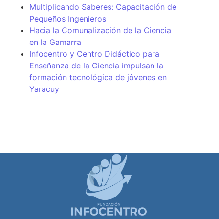
Multiplicando Saberes: Capacitación de
Pequeños Ingenieros
Hacia la Comunalización de la Ciencia
en la Gamarra
Infocentro y Centro Didáctico para
Enseñanza de la Ciencia impulsan la
formación tecnológica de jóvenes en
Yaracuy