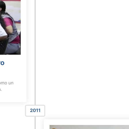
ro
omo un
a.
2011