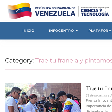
INICIO
INFOCENTRO
PLATAFORM
Category:
Trae tu franela y pintam
Trae tu fr
28 de noviembre d
Prensa Infocent
importancia de 
diciembre, la cl