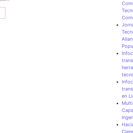
Comu
Tecn
Com
Jorn
Tecn
Alia
Popu
Info
tran
herr
tecn
Infoc
tran
en L
Mult
Capa
Inge
Haci
Cien