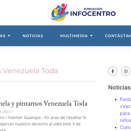
AS
NOTICIAS
MULTIMEDIA
CONTÁCTA
os Venezuela Toda
Noticias
Fund
anela y pintamos Venezuela Toda
«Vac
e 2023
/
para
ro / Yolimer Guanipa.- En aras de resaltar le
niños
ejercer nuestro derecho al voto este 3 de
Cuma
ase...