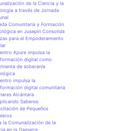
nalización de la Ciencia y la
ología a través de Jornada
unal
ada Comunitaria y Formación
ológica en Jusepín Consolida
nzas para el Empoderamiento
lar
centro Apure impulsa la
sformación digital como
amienta de soberanía
ológica
entro impulsa la
sformación digital comunitaria
inares Alcántara
iplicando Saberes:
citación de Pequeños
nieros
a la Comunalización de la
cia en la Gamarra