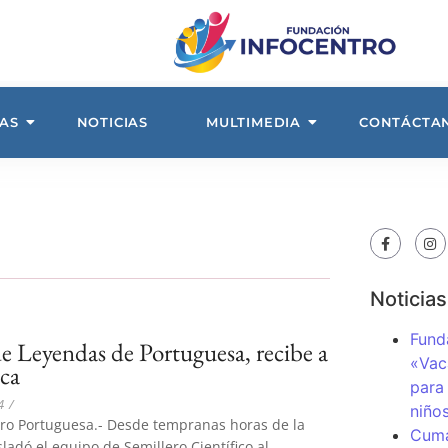
AS
NOTICIAS
MULTIMEDIA
CONTÁCTA
Noticias
Fund
de Leyendas de Portuguesa, recibe a
«Vac
ca
para
4
/
niños
tro Portuguesa.- Desde tempranas horas de la
Cuma
ladó el equipo de Semillero Científico al