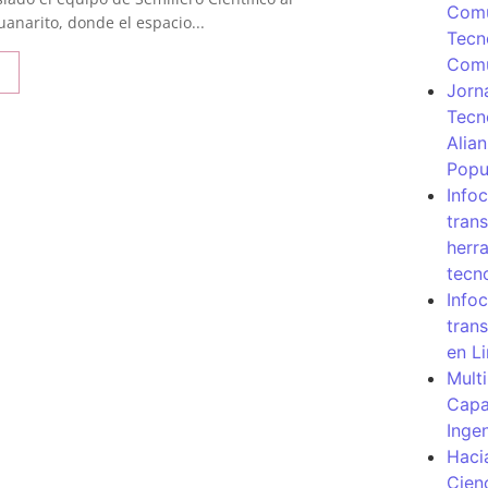
Comu
anarito, donde el espacio...
Tecn
Com
Jorn
Tecn
Alia
Popu
Info
tran
herr
tecn
Infoc
tran
en L
Mult
Capa
Inge
Haci
Cien