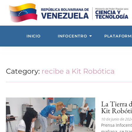
INICIO
INFOCENTRO
PLATAFORM
Category:
recibe a Kit Robótica
La Tierra 
Kit Robóti
10 de junio de 202
Prensa Infocen
mañana, se tras