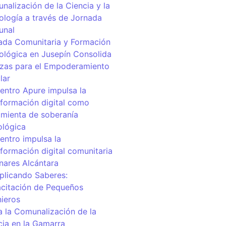
nalización de la Ciencia y la
ología a través de Jornada
unal
ada Comunitaria y Formación
ológica en Jusepín Consolida
nzas para el Empoderamiento
lar
centro Apure impulsa la
sformación digital como
amienta de soberanía
ológica
entro impulsa la
sformación digital comunitaria
inares Alcántara
iplicando Saberes:
citación de Pequeños
nieros
a la Comunalización de la
cia en la Gamarra