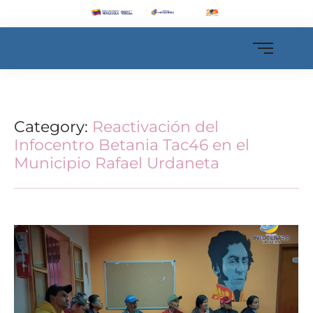
Category:
Reactivación del
Infocentro Betania Tac46 en el
Municipio Rafael Urdaneta