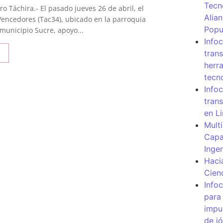
Tecn
o Táchira.- El pasado jueves 26 de abril, el
Alia
Vencedores (Tac34), ubicado en la parroquia
Popu
unicipio Sucre, apoyo...
Info
tran
herr
tecn
Infoc
tran
en L
Mult
Capa
Inge
Haci
Cien
Info
para
impu
de j