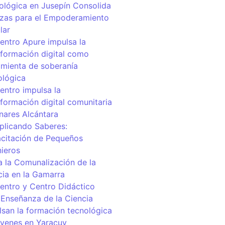
ológica en Jusepín Consolida
nzas para el Empoderamiento
lar
centro Apure impulsa la
sformación digital como
amienta de soberanía
ológica
entro impulsa la
sformación digital comunitaria
inares Alcántara
iplicando Saberes:
citación de Pequeños
nieros
a la Comunalización de la
cia en la Gamarra
centro y Centro Didáctico
 Enseñanza de la Ciencia
lsan la formación tecnológica
óvenes en Yaracuy