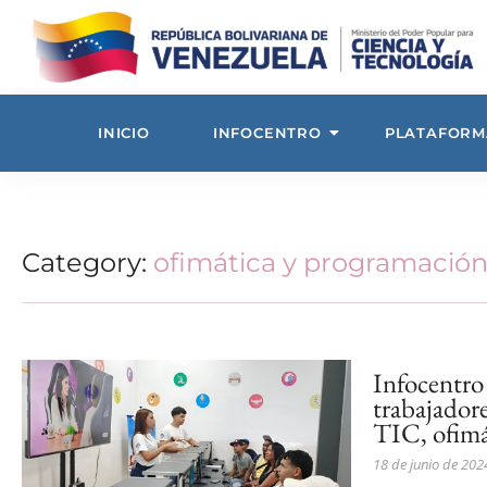
INICIO
INFOCENTRO
PLATAFORM
Category:
ofimática y programació
Infocentro
trabajadore
TIC, ofimá
18 de junio de 202