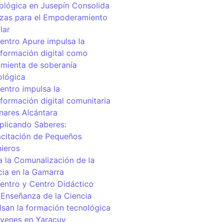
ológica en Jusepín Consolida
nzas para el Empoderamiento
lar
centro Apure impulsa la
sformación digital como
amienta de soberanía
ológica
entro impulsa la
sformación digital comunitaria
inares Alcántara
iplicando Saberes:
citación de Pequeños
nieros
a la Comunalización de la
cia en la Gamarra
centro y Centro Didáctico
 Enseñanza de la Ciencia
lsan la formación tecnológica
óvenes en Yaracuy