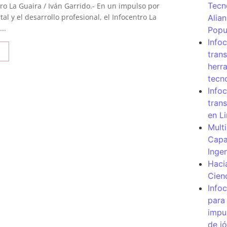
Tecn
ro La Guaira / Iván Garrido.- En un impulso por
ital y el desarrollo profesional, el Infocentro La
Alia
..
Popu
Info
tran
herr
tecn
Infoc
tran
en L
Mult
Capa
Inge
Haci
Cien
Info
para
impu
de j