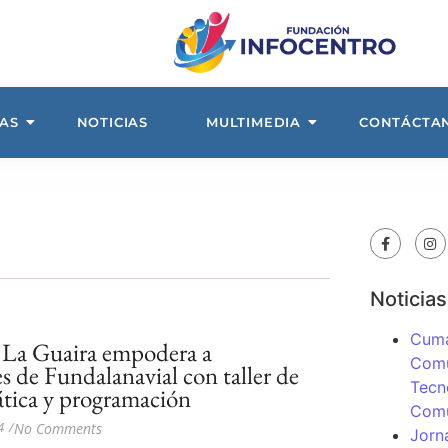
AS
NOTICIAS
MULTIMEDIA
CONTÁCTA
n
Noticias
Cuma
 La Guaira empodera a
Comu
s de Fundalanavial con taller de
Tecn
tica y programación
Com
4
/
No Comments
Jorn