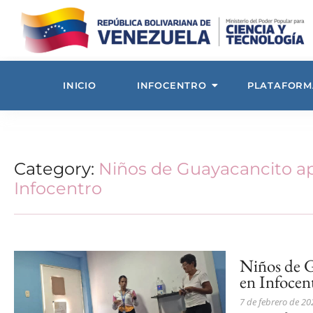
INICIO
INFOCENTRO
PLATAFORM
Category:
Niños de Guayacancito ap
Infocentro
Niños de G
en Infocen
7 de febrero de 20