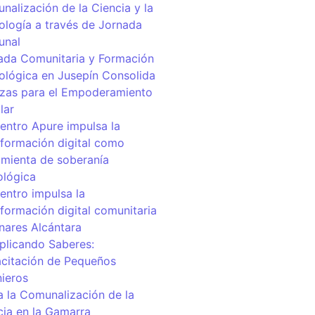
nalización de la Ciencia y la
ología a través de Jornada
unal
ada Comunitaria y Formación
ológica en Jusepín Consolida
nzas para el Empoderamiento
lar
centro Apure impulsa la
sformación digital como
amienta de soberanía
ológica
entro impulsa la
sformación digital comunitaria
inares Alcántara
iplicando Saberes:
citación de Pequeños
nieros
a la Comunalización de la
cia en la Gamarra