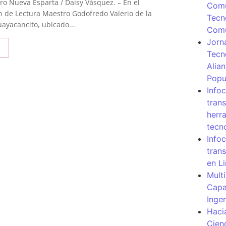
ro Nueva Esparta / Daisy Vásquez. – En el
Comu
n de Lectura Maestro Godofredo Valerio de la
Tecn
ayacancito, ubicado...
Com
Jorn
Tecn
Alia
Popu
Info
tran
herr
tecn
Infoc
tran
en L
Mult
Capa
Inge
Haci
Cien