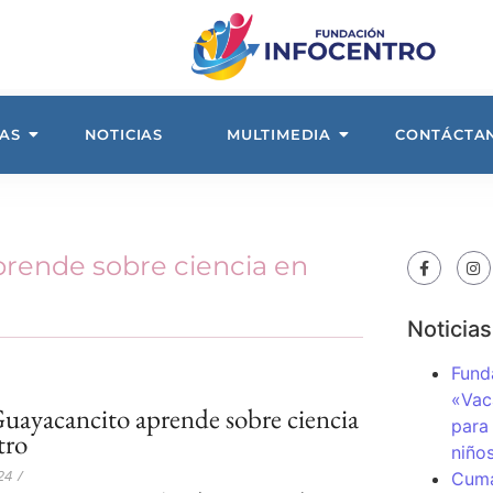
AS
NOTICIAS
MULTIMEDIA
CONTÁCTA
rende sobre ciencia en
Noticias
Fund
«Vac
uayacancito aprende sobre ciencia
para
tro
niños
24
/
Cuma