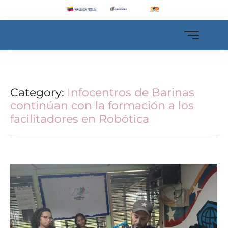
Category:
Infocentros de Barinas
continúan con la formación a los
facilitadores en Robótica