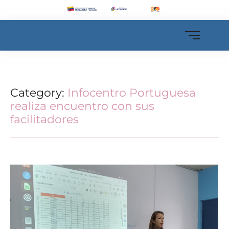
Category:
Infocentro Portuguesa
realiza encuentro con sus
facilitadores