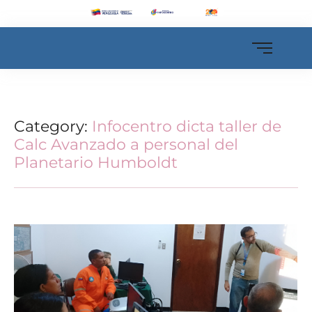
Category:
Infocentro dicta taller de
Calc Avanzado a personal del
Planetario Humboldt