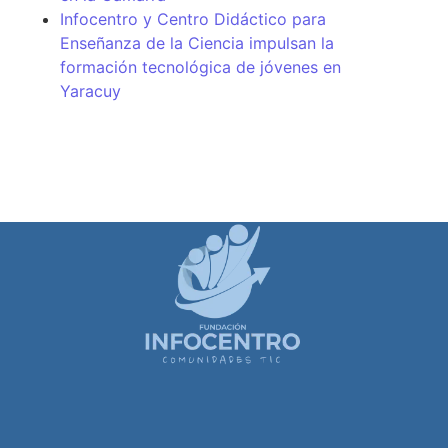
Infocentro y Centro Didáctico para
Enseñanza de la Ciencia impulsan la
formación tecnológica de jóvenes en
Yaracuy