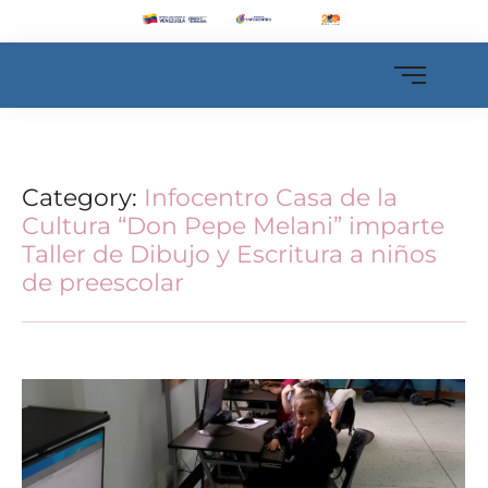
Category:
Infocentro Casa de la
Cultura “Don Pepe Melani” imparte
Taller de Dibujo y Escritura a niños
de preescolar