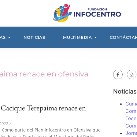
AS
NOTICIAS
MULTIMEDIA
CONTÁCTA
aima renace en ofensiva
Noticias
Cuma
 Cacique Terepaima renace en
Comu
Tecn
 2022
/
Com
 Como parte del Plan Infocentro en Ofensiva que
Jorn
 desde esta Fundación y el Ministerio del Poder