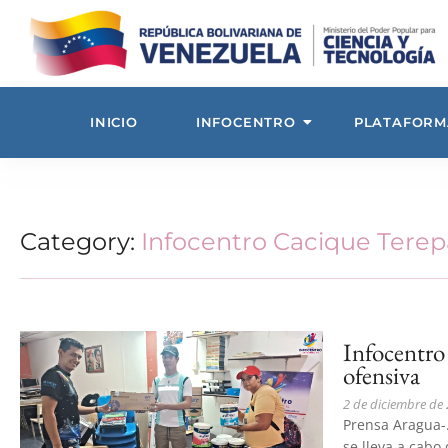
INICIO
INFOCENTRO
PLATAFORM
Category:
Infocentro Cacique Terep
Infocentro
ofensiva
2 de diciembre de
Prensa Aragua-.
se lleva a cabo