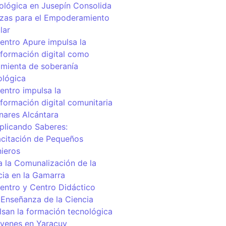
ológica en Jusepín Consolida
nzas para el Empoderamiento
lar
centro Apure impulsa la
sformación digital como
amienta de soberanía
ológica
entro impulsa la
sformación digital comunitaria
inares Alcántara
iplicando Saberes:
citación de Pequeños
nieros
a la Comunalización de la
cia en la Gamarra
centro y Centro Didáctico
 Enseñanza de la Ciencia
lsan la formación tecnológica
óvenes en Yaracuy