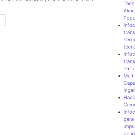
Tecn
Alia
Popu
Info
tran
herr
tecn
Infoc
tran
en L
Mult
Capa
Inge
Haci
Cien
Info
para
impu
de j