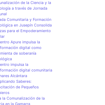
nalización de la Ciencia y la
ología a través de Jornada
unal
ada Comunitaria y Formación
ológica en Jusepín Consolida
nzas para el Empoderamiento
lar
centro Apure impulsa la
sformación digital como
amienta de soberanía
ológica
entro impulsa la
sformación digital comunitaria
inares Alcántara
iplicando Saberes:
citación de Pequeños
nieros
a la Comunalización de la
cia en la Gamarra