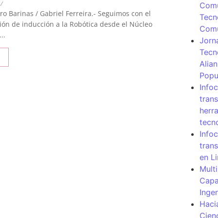
/
Comu
ro Barinas / Gabriel Ferreira.- Seguimos con el
Tecn
ón de inducción a la Robótica desde el Núcleo
Com
..
Jorn
Tecn
Alia
Popu
Info
tran
herr
tecn
Infoc
tran
en L
Mult
Capa
Inge
Haci
Cien