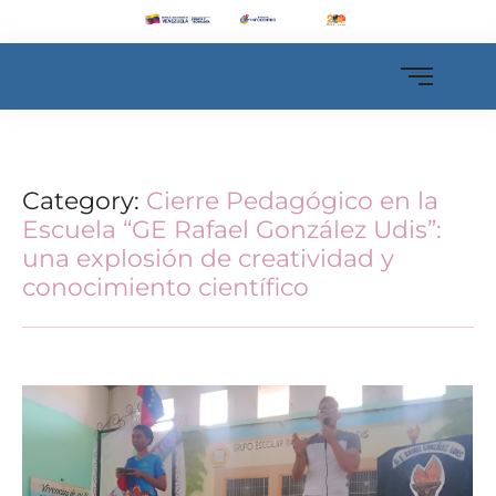
Category:
Cierre Pedagógico en la
Escuela “GE Rafael González Udis”:
una explosión de creatividad y
conocimiento científico