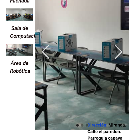
Fachada
Sala de
Computación
Área de
Robótica
Dirección:
Miranda.
Calle el paredón.
Parroquia capaya